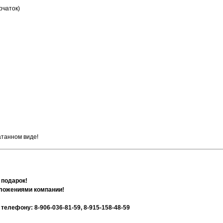
рчаток)
атанном виде!
 подарок!
дложениями компании!
лефону: 8-906-036-81-59, 8-915-158-48-59