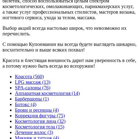
билетик, способ воспользоваться целым спектром
косметологических, омолаживающих, парикмахерских услуг,
а также услуг профессиональных стилистов, мастеров визажа,
ногтевого сервиса, ухода за телом, массажа.
Выбор акций всегда настолько широк, что невозможно их
перечислить.
С помощью Купонмании вы всегда будете выглядеть шикарно,
восхитительно и выше всяких похвал!
Красота и блестящая внешность дарит нам уверенность в себе,
а потому нужно быть всегда во всеоружии!
Красота (560)
LPG массаж (13)
SPA-салоны (76)
Аппаратная косметология (14)
Барбершопы (1)
Ботокс (4)
Брови и ресницы (4)
Коррекция фигуры (75)
Косметология лица (32)
Косметология тела (15)
Лечение волос (3)
Макияж и татуаж (4)