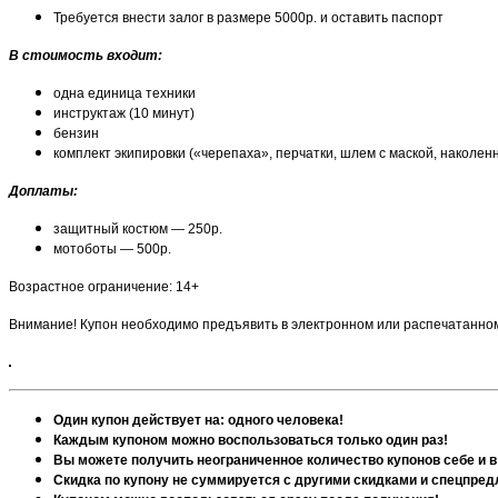
Требуется внести залог в размере 5000р. и оставить паспорт
В стоимость входит:
одна единица техники
инструктаж (10 минут)
бензин
комплект экипировки («черепаха», перчатки, шлем с маской, наколен
Доплаты:
защитный костюм — 250р.
мотоботы — 500р.
Возрастное ограничение: 14+
Внимание! Купон необходимо предъявить в электронном или распечатанном
Один купон действует на: одного человека!
Каждым купоном можно воспользоваться только один раз!
Вы можете получить неограниченное количество купонов себе и в
Скидка по купону не суммируется с другими скидками и спецпре