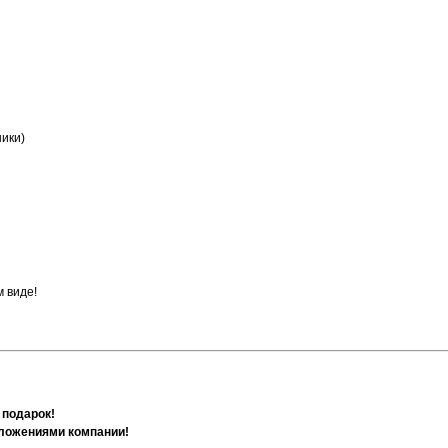
ники)
 виде!
 подарок!
дложениями компании!