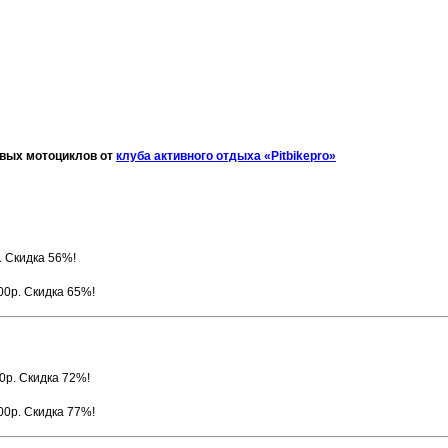
овых мотоциклов от
клуба активного отдыха «
Pitbikepro
»
. Скидка 56%!
00р. Скидка 65%!
0р. Скидка 72%!
00р. Скидка 77%!