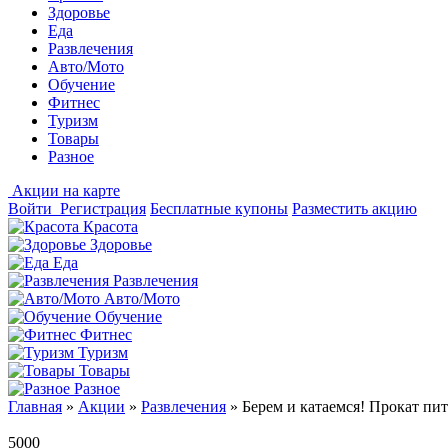
Здоровье
Еда
Развлечения
Авто/Мото
Обучение
Фитнес
Туризм
Товары
Разное
Акции на карте
Войти
Регистрация
Бесплатные купоны
Разместить акцию
Красота
Здоровье
Еда
Развлечения
Авто/Мото
Обучение
Фитнес
Туризм
Товары
Разное
Главная
»
Акции
»
Развлечения
»
Берем и катаемся! Прокат пи
5000