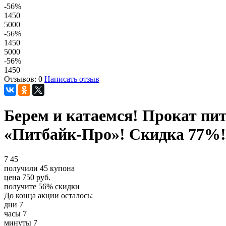
-56
%
1450
5000
-56
%
1450
5000
-56
%
1450
Отзывов: 0
Написать отзыв
Берем и катаемся! Прокат пи
«Питбайк-Про»! Скидка 77%!
7
45
получили
45
купона
цена
750
руб.
получите
56%
скидки
До конца акции осталось:
дни
7
часы
7
минуты
7