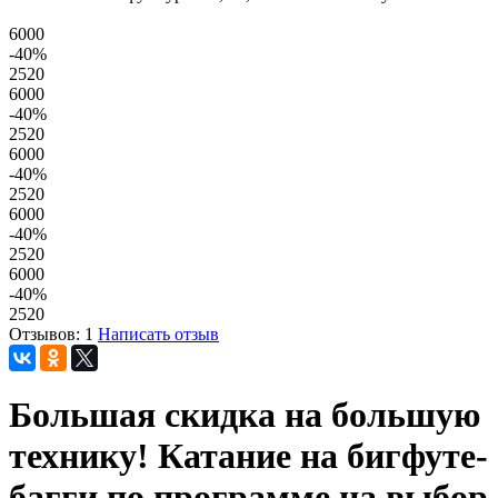
6000
-40
%
2520
6000
-40
%
2520
6000
-40
%
2520
6000
-40
%
2520
6000
-40
%
2520
Отзывов: 1
Написать отзыв
Большая скидка на большую
технику! Катание на бигфуте-
багги по программе на выбор