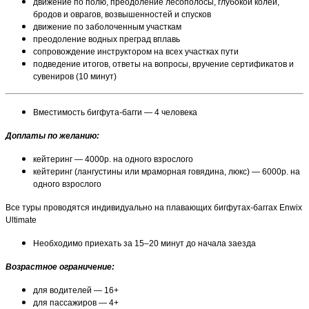
движение по полю, преодоление лесополосы, глубокой колеи,
бродов и оврагов, возвышенностей и спусков
движение по заболоченным участкам
преодоление водных преград вплавь
сопровождение инструктором на всех участках пути
подведение итогов, ответы на вопросы, вручение сертификатов и
сувениров (10 минут)
Вместимость бигфута-багги — 4 человека
Доплаты по желанию:
кейтеринг — 4000р. на одного взрослого
кейтеринг (лангустины или мраморная говядина, люкс) — 6000р. на
одного взрослого
Все туры проводятся индивидуально на плавающих бигфутах-баггах Enwix
Ultimate
Необходимо приехать за 15–20 минут до начала заезда
Возрастное ограничение:
для водителей — 16+
для пассажиров — 4+