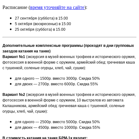
Расписание (
время уточняйте на сайте
):
27 сентября (суббота) в 15.00
5 октября (воскресенье) в 15.00
25 октября (суббота) в 15.00
Дополнительные комплексные программы (проходят в дни групповых
заездов катания на танке)
Вариант №1
(экскурсия в музей военных трофеев и исторического оружия,
фотосессия в военной форме с оружием, армейский обед: гречневая каша
с тушенкой, соленые огурцы, хлеб, чай, сушки):
для одного — 1500р. вместо 3000р. Скидка 50%
для двоих — 2700р. вместо 6000р. Скидка 55%
Вариант №2
(экскурсия в музей военных трофеев и исторического оружия,
фотосессия в военной форме с оружием, 10 выстрелов из автомата
Калашникова, армейский обед: гречневая каша с тушенкой, соленые
огурцы, хлеб, чай, сушки):
для одного — 2500р. вместо 5000р. Скидка 50%
для двоих — 4500р. вместо 10000р. Скидка 55%
В стоимость катания на танке БРМ-1к входит: