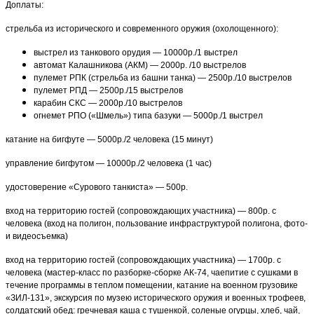
Доплаты:
стрельба из исторического и современного оружия (охолощенного):
выстрел из танкового орудия — 10000р./1 выстрел
автомат Калашникова (АКМ) — 2000р. /10 выстрелов
пулемет РПК (стрельба из башни танка) — 2500р./10 выстрелов
пулемет РПД — 2500р./15 выстрелов
карабин СКС — 2000р./10 выстрелов
огнемет РПО («Шмель») типа базуки — 5000р./1 выстрел
катание на бигфуте — 5000р./2 человека (15 минут)
управление бигфутом — 10000р./2 человека (1 час)
удостоверение «Сурового танкиста» — 500р.
вход на территорию гостей (сопровождающих участника) — 800р. с
человека (вход на полигон, пользование инфраструктурой полигона, фото-
и видеосъемка)
вход на территорию гостей (сопровождающих участника) — 1700р. с
человека (мастер-класс по разборке-сборке АК-74, чаепитие с сушками в
течение программы в теплом помещении, катание на военном грузовике
«ЗИЛ-131», экскурсия по музею исторического оружия и военных трофеев,
солдатский обед: гречневая каша с тушенкой, соленые огурцы, хлеб, чай,