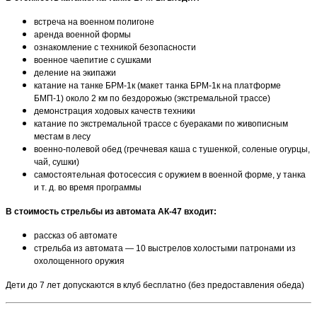
встреча на военном полигоне
аренда военной формы
ознакомление с техникой безопасности
военное чаепитие с сушками
деление на экипажи
катание на танке БРМ-1к (макет танка БРМ-1к на платформе
БМП-1) около 2 км по бездорожью (экстремальной трассе)
демонстрация ходовых качеств техники
катание по экстремальной трассе с буераками по живописным
местам в лесу
военно-полевой обед (гречневая каша с тушенкой, соленые огурцы,
чай, сушки)
самостоятельная фотосессия с оружием в военной форме, у танка
и т. д. во время программы
В стоимость стрельбы из автомата АК-47 входит:
рассказ об автомате
стрельба из автомата — 10 выстрелов холостыми патронами из
охолощенного оружия
Дети до 7 лет допускаются в клуб бесплатно (без предоставления обеда)