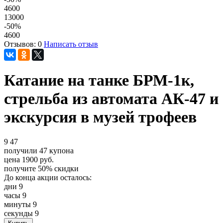
4600
13000
-50
%
4600
Отзывов: 0
Написать отзыв
Катание на танке БРМ-1к,
стрельба из автомата АК-47 и
экскурсия в музей трофеев
9
47
получили
47
купона
цена
1900
руб.
получите
50%
скидки
До конца акции осталось:
дни
9
часы
9
минуты
9
секунды
9