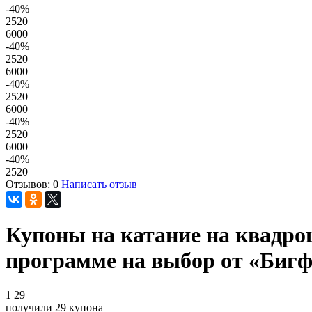
-40
%
2520
6000
-40
%
2520
6000
-40
%
2520
6000
-40
%
2520
6000
-40
%
2520
Отзывов: 0
Написать отзыв
Купоны на катание на квадро
программе на выбор от «Бигфут
1
29
получили
29
купона