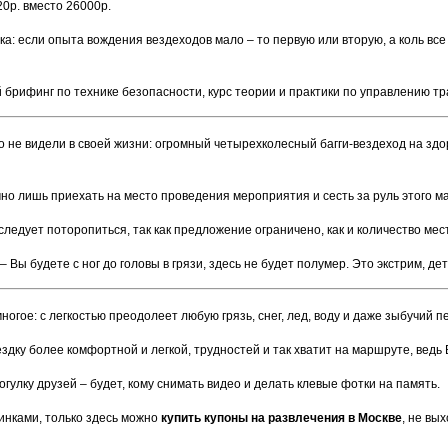
20р. вместо 26000р.
ика: если опыта вождения вездеходов мало – то первую или вторую, а коль вс
брифинг по технике безопасности, курс теории и практики по управлению тр
 не видели в своей жизни: огромный четырехколесный багги-вездеход на здор
но лишь приехать на место проведения мероприятия и сесть за руль этого м
следует поторопиться, так как предложение ограничено, как и количество ме
 – Вы будете с ног до головы в грязи, здесь не будет полумер. Это экстрим, 
ногое: с легкостью преодолеет любую грязь, снег, лед, воду и даже зыбучий пе
здку более комфортной и легкой, трудностей и так хватит на маршруте, ведь
огулку друзей – будет, кому снимать видео и делать клевые фотки на память.
винками, только здесь можно
купить купоны на развлечения в Москве
, не вы