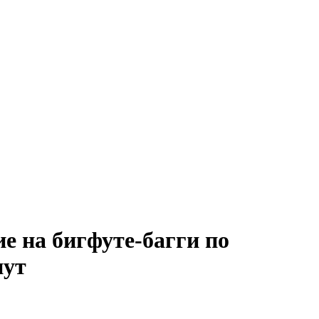
е на бигфуте-багги по
нут