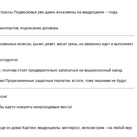
е трассы Подмосковья уже давно изъезжены на квадроцикле – тогда
анспортом, подписание договора.
овенных колесах, рычит, ревёт, месит грязь, но уверенно идет и выполняет
астодонта!
ст, поэтому стоит предварительно записаться на крышесносный заезд.
детка! Прорезиненные защитные перчатки, кстати, тоже лишними не будут.
сок!
 Вы едете покорять непроходимые места!
ходя из дома! Картинг, квадроциклы, мотокросс, велоэкстрим – на любой вкус