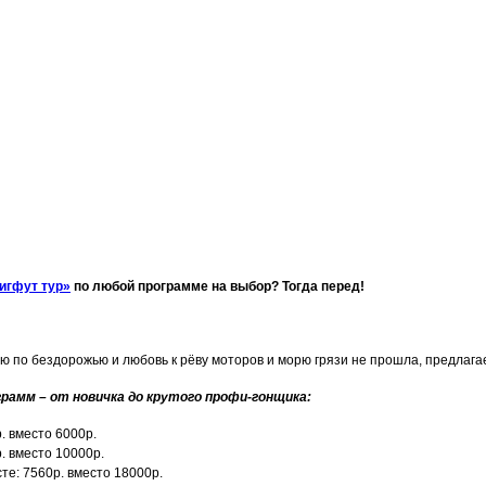
игфут тур»
по любой программе на выбор? Тогда перед!
ию по бездорожью и любовь к рёву моторов и морю грязи не прошла, предлагае
амм – от новичка до крутого профи-гонщика:
. вместо 6000р.
. вместо 10000р.
те: 7560р. вместо 18000р.