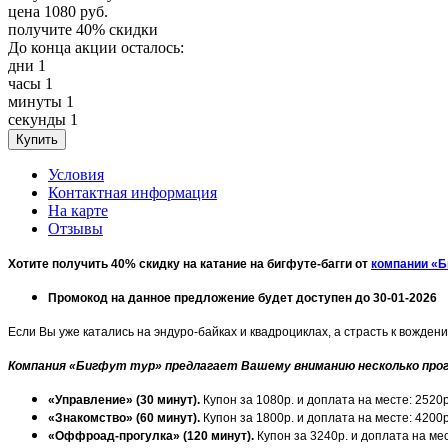
цена
1080
руб.
получите
40%
скидки
До конца акции осталось:
дни
1
часы
1
минуты
1
секунды
1
Условия
Контактная информация
На карте
Отзывы
Хотите получить 40% скидку на катание на бигфуте-багги от
компании «Б
Промокод на данное предложение будет доступен до 30-01-2026
Если Вы уже катались на эндуро-байках и квадроциклах, а страсть к вожден
Компания «Бигфут тур» предлагает Вашему вниманию несколько прогр
«Управление» (30 минут).
Купон за 1080р. и доплата на месте: 2520р
«Знакомство» (60 минут).
Купон за 1800р. и доплата на месте: 4200р
«Оффроад-прогулка» (120 минут).
Купон за 3240р. и доплата на мес