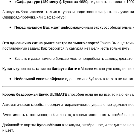
«Сафари-тур» (180 минут).
Купон за 4680р. и доплата на месте: 109
А какую выбрать зависит только от уровня подготовки или фантазии участн
Оффроад-прогулка или Сафари-тур!
Перед началом Вас ждет информационный экскурс:
обязательный 
Это однозначно хит на рынке экстремального спорта!
Такого Вы еще точно
поставленную задачу. Как говорится: у самурая нет цели, есть только путь.
Всё это и даже намного больше можно попробовать самому, достаточ
Купить купон на катание на бигфуте-багги
в Москве можно уже сегодня, но 
Небольшой совет-лайфхак:
оденьтесь и обуйтесь в то, что не жалко
Король бездорожья Enwix ULTIMATE
способен если не на все, то на очень м
Автоматическая коробка передач и гидравлическое управление сделают пое
Вместимость такого монстра 4 человека, а значит можно взять с собой на пр
Добавляйте портал
КупоноМания
в закладки, в избранное, и следите за но
и цвет.