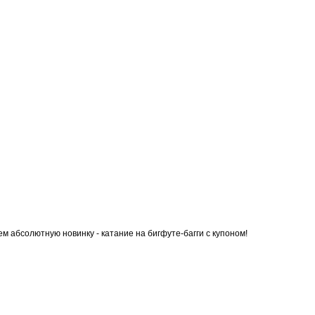
м абсолютную новинку - катание на бигфуте-багги с купоном!