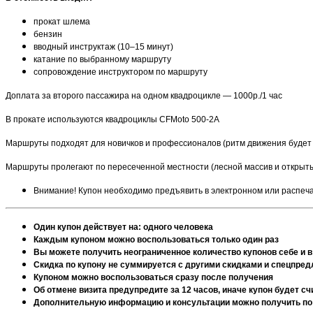
прокат шлема
бензин
вводный инструктаж (10–15 минут)
катание по выбранному маршруту
сопровождение инструктором по маршруту
Доплата за второго пассажира на одном квадроцикле — 1000р./1 час
В прокате используются квадроциклы CFMoto 500-2A
Маршруты подходят для новичков и профессионалов (ритм движения будет 
Маршруты пролегают по пересеченной местности (лесной массив и открытые
Внимание! Купон необходимо предъявить в электронном или распеч
Один купон действует на: одного человека
Каждым купоном можно воспользоваться только один раз
Вы можете получить неограниченное количество купонов себе и в
Скидка по купону не суммируется с другими скидками и спецпре
Купоном можно воспользоваться сразу после получения
Об отмене визита предупредите за 12 часов, иначе купон будет 
Дополнительную информацию и консультации можно получить по те