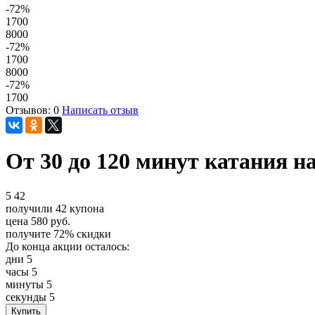
-72
%
1700
8000
-72
%
1700
8000
-72
%
1700
Отзывов: 0
Написать отзыв
От 30 до 120 минут катания 
5
42
получили
42
купона
цена
580
руб.
получите
72%
скидки
До конца акции осталось:
дни
5
часы
5
минуты
5
секунды
5