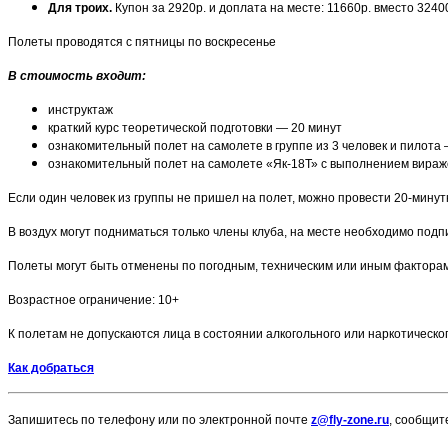
Для троих.
Купон за 2920р. и доплата на месте: 11660р. вместо 3240
Полеты проводятся с пятницы по воскресенье
В стоимость входит:
инструктаж
краткий курс теоретической подготовки — 20 минут
ознакомительный полет на самолете в группе из 3 человек и пилота
ознакомительный полет на самолете «Як-18Т» с выполнением виражей
Если один человек из группы не пришел на полет, можно провести 20-минут
В воздух могут подниматься только члены клуба, на месте необходимо подпи
Полеты могут быть отменены по погодным, техническим или иным фактор
Возрастное ограничение: 10+
К полетам не допускаются лица в состоянии алкогольного или наркотическо
Как добраться
Запишитесь по телефону или по электронной почте
z@fly-zone.ru
, сообщит