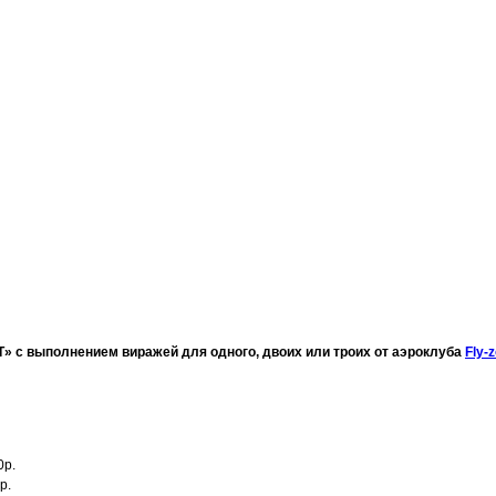
Т» с выполнением виражей для одного, двоих или троих от аэроклуба
Fly-
0р.
р.