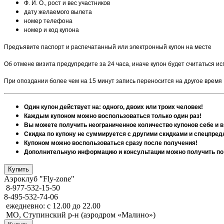
Ф. И. О., рост и вес участников
дату желаемого вылета
номер телефона
номер и код купона
Предъявите паспорт и распечатанный или электронный купон на месте
Об отмене визита предупредите за 24 часа, иначе купон будет считаться 
При опоздании более чем на 15 минут запись переносится на другое время
Один купон действует на: одного, двоих или троих человек!
Каждым купоном можно воспользоваться только один раз!
Вы можете получить неограниченное количество купонов себе и в
Скидка по купону не суммируется с другими скидками и спецпре
Купоном можно воспользоваться сразу после получения!
Дополнительную информацию и консультации можно получить по те
Аэроклуб "Fly-zone"
8-977-532-15-50
8-495-532-74-06
ежедневно: с 12.00 до 22.00
МО, Ступинский р-н (аэродром «Малино»)