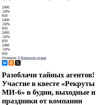
2400
-50
%
850
2400
-50
%
850
2400
-50
%
850
2400
-50
%
850
Отзывов: 0
Написать отзыв
Разоблачи тайных агентов!
Участие в квесте «Рекруты
МИ-6» в будни, выходные и
праздники от компании