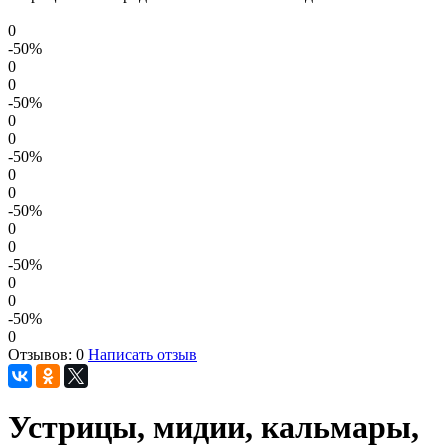
0
-50
%
0
0
-50
%
0
0
-50
%
0
0
-50
%
0
0
-50
%
0
0
-50
%
0
Отзывов: 0
Написать отзыв
Устрицы, мидии, кальмары,