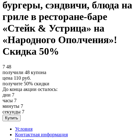
бургеры, сэндвичи, блюда на
гриле в ресторане-баре
«Стейк & Устрица» на
«Народного Ополчения»!
Скидка 50%
7
48
получили
48
купона
цена
110
руб.
получите
50%
скидки
До конца акции осталось:
дни
7
часы
7
минуты
7
секунды
7
Условия
Контактная информация