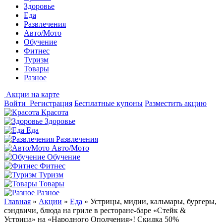
Здоровье
Еда
Развлечения
Авто/Мото
Обучение
Фитнес
Туризм
Товары
Разное
Акции на карте
Войти
Регистрация
Бесплатные купоны
Разместить акцию
Красота
Здоровье
Еда
Развлечения
Авто/Мото
Обучение
Фитнес
Туризм
Товары
Разное
Главная
»
Акции
»
Еда
»
Устрицы, мидии, кальмары, бургеры,
сэндвичи, блюда на гриле в ресторане-баре «Стейк &
Устрица» на «Народного Ополчения»! Скидка 50%