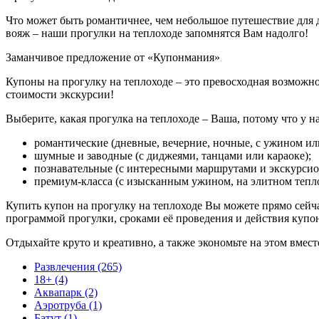
Что может быть романтичнее, чем небольшое путешествие для 
вояж – наши прогулки на теплоходе запомнятся Вам надолго!
Заманчивое предложение от «Купонмания»
Купоны на прогулку на теплоходе – это превосходная возможн
стоимости экскурсии!
Выберите, какая прогулка на теплоходе – Ваша, потому что у на
романтические (дневные, вечерние, ночные, с ужином или
шумные и заводные (с диджеями, танцами или караоке);
познавательные (с интересными маршрутами и экскурси
премиум-класса (с изысканным ужином, на элитном тепл
Купить купон на прогулку на теплоходе Вы можете прямо сейча
программой прогулки, сроками её проведения и действия купо
Отдыхайте круто и креативно, а также экономьте на этом вмес
Развлечения (265)
18+ (4)
Аквапарк (2)
Аэротруба (1)
Батут (1)