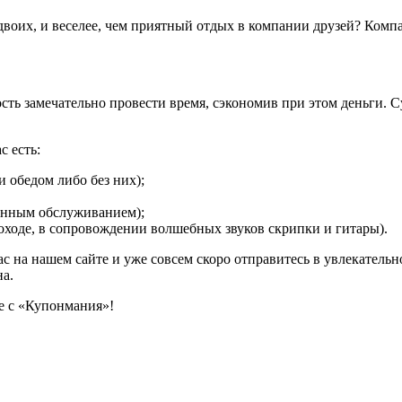
двоих, и веселее, чем приятный отдых в компании друзей? Ком
ость замечательно провести время, сэкономив при этом деньги.
с есть:
 обедом либо без них);
онным обслуживанием);
оходе, в сопровождении волшебных звуков скрипки и гитары).
с на нашем сайте и уже совсем скоро отправитесь в увлекатель
на.
те с «Купонмания»!