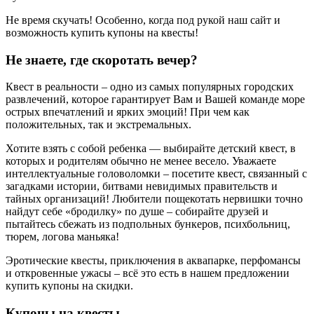
Не время скучать! Особенно, когда под рукой наш сайт и
возможность купить купоны на квесты!
Не знаете, где скоротать вечер?
Квест в реальности – одно из самых популярных городских
развлечений, которое гарантирует Вам и Вашей команде море
острых впечатлений и ярких эмоций! При чем как
положительных, так и экстремальных.
Хотите взять с собой ребенка — выбирайте детский квест, в
которых и родителям обычно не менее весело. Уважаете
интеллектуальные головоломки – посетите квест, связанный с
загадками истории, битвами невидимых правительств и
тайных организаций! Любители пощекотать нервишки точно
найдут себе «бродилку» по душе – собирайте друзей и
пытайтесь сбежать из подпольных бункеров, психбольниц,
тюрем, логова маньяка!
Эротические квесты, приключения в аквапарке, перфомансы
и откровенные ужасы – всё это есть в нашем предложении
купить купоны на скидки.
Купоны на квесты